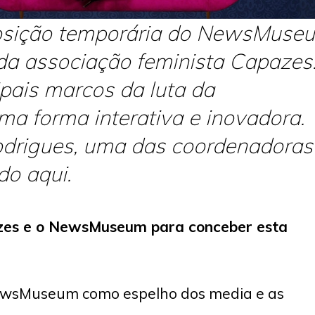
osição temporária do NewsMuse
da associação feminista Capazes
pais marcos da luta da
a forma interativa e inovadora.
odrigues, uma das coordenadoras
do aqui.
azes e o NewsMuseum para conceber esta
ewsMuseum como espelho dos media e as