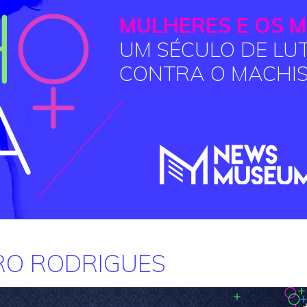
MULHERES E OS M
UM SÉCULO DE LU
CONTRA O MACHI
RRO RODRIGUES