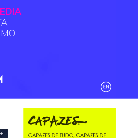
EDIA
TA
SMO
EN